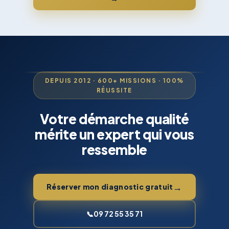
DEPUIS 2012 · 600+ MISSIONS · 100%
RÉUSSITE
Votre démarche qualité
mérite un expert qui vous
ressemble
→
Réserver mon diagnostic gratuit
📞
09 72 55 35 71