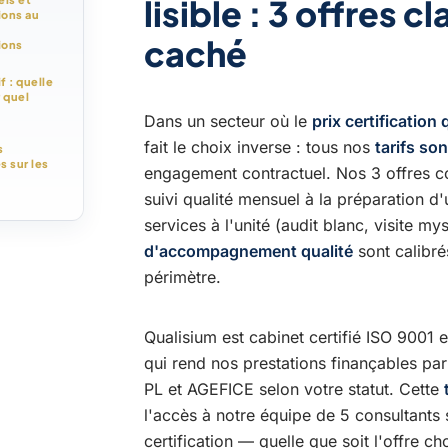
lisible : 3 offres c
ions au
caché
ions
 : quelle
 quel
Dans un secteur où le
prix certification 
fait le choix inverse : tous nos
tarifs so
s
s sur les
engagement contractuel. Nos 3 offres c
suivi qualité mensuel à la préparation d'
services à l'unité (audit blanc, visite m
d'accompagnement qualité
sont calibré
périmètre.
Qualisium est cabinet certifié ISO 9001 
qui rend nos prestations finançables pa
PL et AGEFICE selon votre statut. Cette
l'accès à notre équipe de 5 consultants 
certification — quelle que soit l'offre c