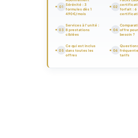
Sérénité : 3
certificat
01
02
formules dès 1
forfait : 6
490€/mois
certificat
Services à l'unité :
Comparatif
03
8 prestations
04
offre pour
ciblées
besoin ?
Ce qui est inclus
Question
05
dans toutes les
06
fréquente
offres
tarifs