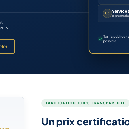
Services
03
8 prestati
ifs
ents
Tarifs publics 
possible
eler
TARIFICATION 100% TRANSPARENTE
Un prix certificati
els et