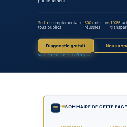
publiquement.
3
offres
complémentaires
600
+
missions
100
%
tar
tous publics
réussies
transpar
Nous app
Diagnostic gratuit
Voir le détail des 3 offres →
SOMMAIRE DE CETTE PAGE
Abonnement
Packs Lab