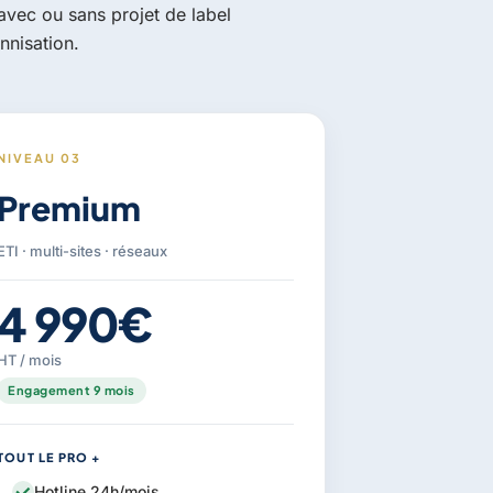
 avec ou sans projet de label
nnisation.
NIVEAU 03
Premium
ETI · multi-sites · réseaux
4 990€
HT / mois
Engagement 9 mois
TOUT LE PRO +
Hotline 24h/mois