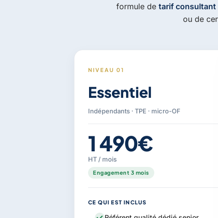
formule de
tarif consultant
ou de cer
NIVEAU 01
Essentiel
Indépendants · TPE · micro-OF
1 490€
HT / mois
Engagement 3 mois
CE QUI EST INCLUS
Référent qualité dédié senior