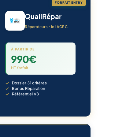
FORFAIT ENTRY
QualiRépar
Réparateurs · loi AGEC
À PARTIR DE
990€
HT forfait
Dossier 31 critères
Bonus Réparation
Référentiel V3