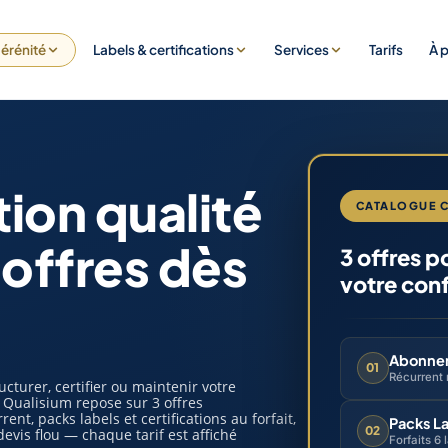
érénité
Labels & certifications
Services
Tarifs
À 
tion qualité
CATALOGUE 
 offres dès
3 offres p
votre con
Abonnem
01
Récurrent
ucturer, certifier ou maintenir votre
Qualisium repose sur 3 offres
, packs labels et certifications au forfait,
Packs La
02
devis flou — chaque tarif est affiché
Forfaits 6 