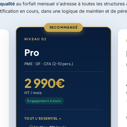
 qualité
au forfait mensuel s'adresse à toutes les structures
tification en cours, dans une logique de maintien et de pére
RECOMMANDÉ
NIVEAU 02
Pro
PME · OF · CFA (2-10 pers.)
2 990€
HT / mois
Engagement 6 mois
TOUT L'ESSENTIEL +