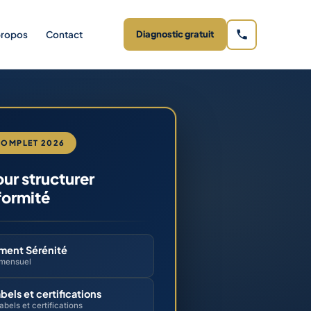
propos
Contact
Diagnostic gratuit
COMPLET 2026
our structurer
formité
ent Sérénité
 mensuel
bels et certifications
labels et certifications