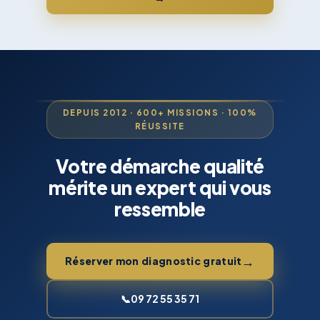
DEPUIS 2012 · 600+ MISSIONS · 100%
RÉUSSITE
Votre démarche qualité
mérite un expert qui vous
ressemble
→
Réserver mon diagnostic gratuit
📞
09 72 55 35 71