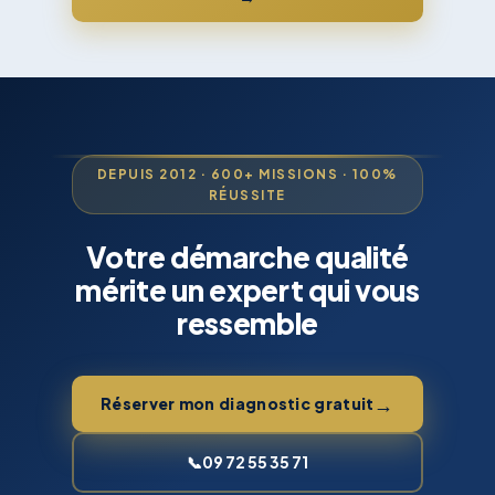
DEPUIS 2012 · 600+ MISSIONS · 100%
RÉUSSITE
Votre démarche qualité
mérite un expert qui vous
ressemble
→
Réserver mon diagnostic gratuit
📞
09 72 55 35 71